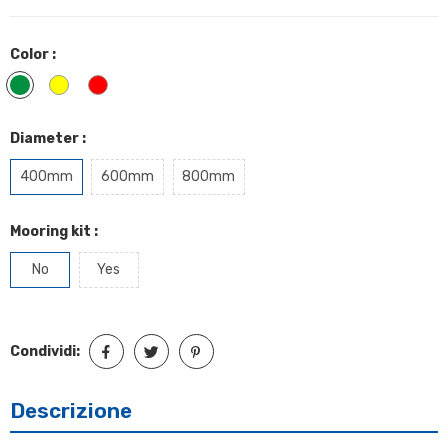
Color :
Green
Yellow
Red
Diameter :
400mm
600mm
800mm
Mooring kit :
No
Yes
Condividi:
Descrizione