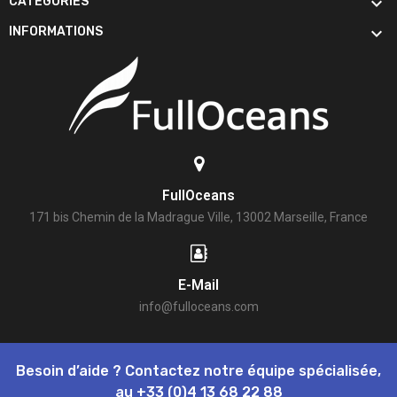

CATÉGORIES

INFORMATIONS
FullOceans
171 bis Chemin de la Madrague Ville, 13002 Marseille, France
E-Mail
info@fulloceans.com
Besoin d’aide ? Contactez notre équipe spécialisée,
au
+33 (0)4 13 68 22 88