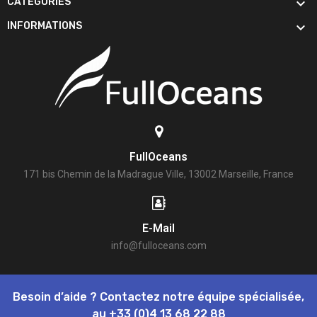

CATÉGORIES

INFORMATIONS
FullOceans
171 bis Chemin de la Madrague Ville, 13002 Marseille, France
E-Mail
info@fulloceans.com
Besoin d’aide ? Contactez notre équipe spécialisée,
au
+33 (0)4 13 68 22 88